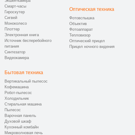
Экшен-камера
Смарт-часы
Оптическая техника
Гироскутер
Сигвей
Фотовспышка
Моноколесо
Объектив
Плоттер
Фотоаппарат
Электронная книга
Тепловизор
Источник бесперебойного
Оптический прицел
питания
Прицел ночного видения
Синтезатор
Видеокамера
Бытовая техника
Вертикальный пылесос
Кофемашина
Робот-пылесос
Холодильник
Стиральная машина
Пылесос
Варочная панель
Духовой шкаф
Кухонный комбайн
Микроволновая печь