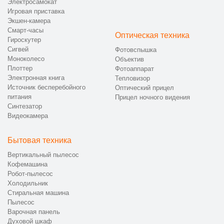
Электросамокат
Игровая приставка
Экшен-камера
Смарт-часы
Оптическая техника
Гироскутер
Сигвей
Фотовспышка
Моноколесо
Объектив
Плоттер
Фотоаппарат
Электронная книга
Тепловизор
Источник бесперебойного
Оптический прицел
питания
Прицел ночного видения
Синтезатор
Видеокамера
Бытовая техника
Вертикальный пылесос
Кофемашина
Робот-пылесос
Холодильник
Стиральная машина
Пылесос
Варочная панель
Духовой шкаф