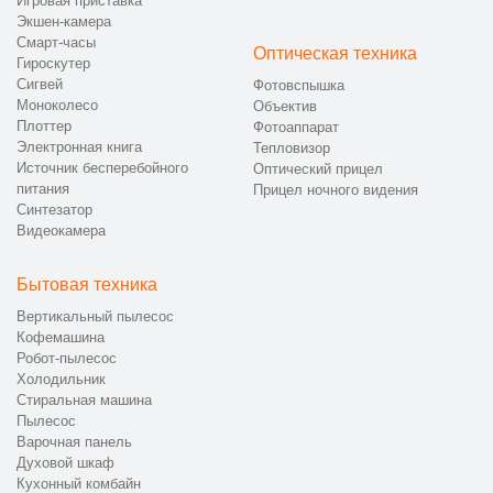
Игровая приставка
Экшен-камера
Смарт-часы
Оптическая техника
Гироскутер
Сигвей
Фотовспышка
Моноколесо
Объектив
Плоттер
Фотоаппарат
Электронная книга
Тепловизор
Источник бесперебойного
Оптический прицел
питания
Прицел ночного видения
Синтезатор
Видеокамера
Бытовая техника
Вертикальный пылесос
Кофемашина
Робот-пылесос
Холодильник
Стиральная машина
Пылесос
Варочная панель
Духовой шкаф
Кухонный комбайн