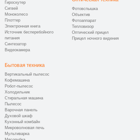
Гироскутер
Сигвей
Фотовспышка
Моноколесо
Объектив
Плоттер
Фотоаппарат
Электронная книга
Тепловизор
Источник бесперебойного
Оптический прицел
питания
Прицел ночного видения
Синтезатор
Видеокамера
Бытовая техника
Вертикальный пылесос
Кофемашина
Робот-пылесос
Холодильник
Стиральная машина
Пылесос
Варочная панель
Духовой шкаф
Кухонный комбайн
Микроволновая печь
Мультиварка
Мясорубка