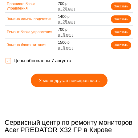
700 р
Прошивка блока
Заказать
управления
1400 р
Замена лампы подсветки
Заказать
700 р
Ремонт блока управления
Заказать
1500 р
Замена блока питания
Заказать
1900 р
Замена электронных
Заказать
компонентов
Цены обновлены 7 августа
У меня другая неисправность
Сервисный центр по ремонту мониторов
Acer PREDATOR X32 FP в Кирове