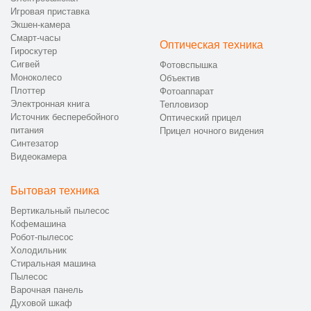
Игровая приставка
Экшен-камера
Смарт-часы
Оптическая техника
Гироскутер
Сигвей
Фотовспышка
Моноколесо
Объектив
Плоттер
Фотоаппарат
Электронная книга
Тепловизор
Источник бесперебойного
Оптический прицел
питания
Прицел ночного видения
Синтезатор
Видеокамера
Бытовая техника
Вертикальный пылесос
Кофемашина
Робот-пылесос
Холодильник
Стиральная машина
Пылесос
Варочная панель
Духовой шкаф