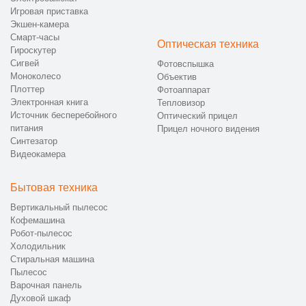
Игровая приставка
Экшен-камера
Смарт-часы
Оптическая техника
Гироскутер
Сигвей
Фотовспышка
Моноколесо
Объектив
Плоттер
Фотоаппарат
Электронная книга
Тепловизор
Источник бесперебойного
Оптический прицел
питания
Прицел ночного видения
Синтезатор
Видеокамера
Бытовая техника
Вертикальный пылесос
Кофемашина
Робот-пылесос
Холодильник
Стиральная машина
Пылесос
Варочная панель
Духовой шкаф