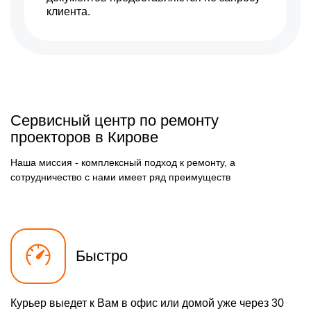
Замена оптического блока
Заказать
клиента.
1900 р
Юстировка оптики
Заказать
1800 р
Замена системы накала
Заказать
лампы
1400 р
Замена балластера
Заказать
1000 р
Сервисный центр по ремонту
Замена колеса
Заказать
цветофильтров
проекторов в Кирове
1400 р
Ремонт балластера
Заказать
Наша миссия - комплексный подход к ремонту, а
1000 р
сотрудничество с нами имеет ряд преимуществ
Ремонт блока питания
Заказать
Быстро
Курьер выедет к Вам в офис или домой уже через 30