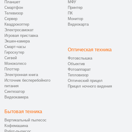
Планшет
МФУ
Смартфон
Принтер
Телевизор
ПК
Сервер
Монитор
Квадрокоптер
Видеокарта
Электросамокат
Игровая приставка
Экшен-камера
Смарт-часы
Оптическая техника
Гироскутер
Сигвей
Фотовспышка
Моноколесо
Объектив
Плоттер
Фотоаппарат
Электронная книга
Тепловизор
Источник бесперебойного
Оптический прицел
питания
Прицел ночного видения
Синтезатор
Видеокамера
Бытовая техника
Вертикальный пылесос
Кофемашина
Робот-пылесос