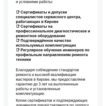
и условиями работы:
1450 р
Ремонт после залития
Заказать
📑 Сертификаты и допуски
700 р
специалистов сервисного центра,
Замена шнура
Заказать
работающих в Кирове
📑 Сертификаты на
700 р
Замена датчика
Заказать
профессиональное диагностическое и
ремонтное оборудование
1650 р
Замена дисплея
Заказать
📑 Подтверждённое качество
используемых комплектующих
1200 р
Замена HDMI разъема
Заказать
📑 Регулярное обучение инженеров по
профильным направлениям ремонта
1950 р
Замена платы
Заказать
техники
сопряжения
1100 р
Ремонт матрицы
Заказать
Благодаря соблюдению стандартов
ремонта и высокой квалификации
1900 р
Ремонт после перегрева
Заказать
мастеров в Кирове, мы предоставляем
гарантию до 3 лет на выполненные
750 р
Замена лампы на
Заказать
работы и установленные
светодиод
комплектующие.
1950 р
Замена зеркального
Заказать
тоннеля
Копии сертификатов и подтверждающих
документов предоставляются по запросу
1000 р