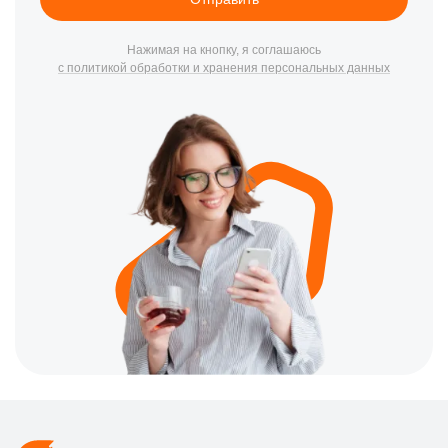
Если ваш проектор Acer столкнулся с трудностями или требует
профессиональной диагностики, не стесняйтесь обращаться к
нам. Мы готовы помочь! Свяжитесь с нами по номеру +7 (800)
Нажимая на кнопку, я соглашаюсь
с политикой обработки и хранения персональных данных
301-33-69 или посетите нас по адресу Луганская улица, 53/2.
Почему выбирают наш сервисный центр
В Кирове множество сервисных центров предлагают услуги по
ремонту проекторов, однако наша команда гордится своим
опытом, профессионализмом и качеством предоставляемых
услуг. Благодаря современному оборудованию и
высококвалифицированным специалистам, мы гарантируем
отличный результат.
Не позволяйте временным неисправностям мешать вашим
презентациям или просмотрам фильмов. Доверьте ремонт
вашего проектора настоящим профессионалам!