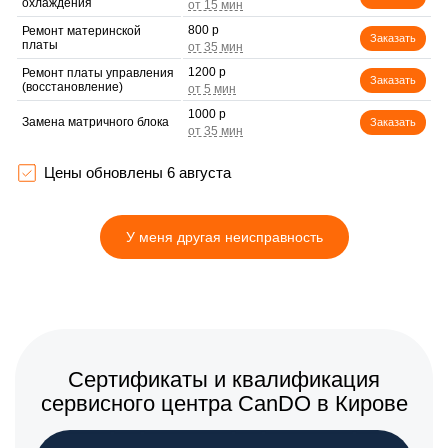
охлаждения
800 р
Ремонт материнской
Заказать
платы
1200 р
Ремонт платы управления
Заказать
(восстановление)
1000 р
Замена матричного блока
Заказать
1500 р
Замена процессора
Заказать
Цены обновлены 6 августа
550 р
Замена фильтра
Заказать
У меня другая неисправность
1250 р
Замена линзы
Заказать
1250 р
Ремонт корпуса
Заказать
1050 р
Замена блока управления
Заказать
Восстановление
700 р
Сертификаты и квалификация
программного
Заказать
обеспечения
сервисного центра CanDO в Кирове
1700 р
Замена светофильтра
Заказать