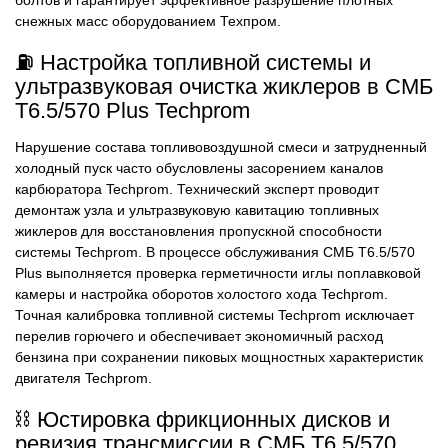
болтов и гарантирует эффективное разрушение плотных
снежных масс оборудованием Техпром.
⛽ Настройка топливной системы и
ультразвуковая очистка жиклеров в СМБ
Т6.5/570 Plus Techprom
Нарушение состава топливовоздушной смеси и затрудненный
холодный пуск часто обусловлены засорением каналов
карбюратора Techprom. Технический эксперт проводит
демонтаж узла и ультразвуковую кавитацию топливных
жиклеров для восстановления пропускной способности
системы Techprom. В процессе обслуживания СМБ Т6.5/570
Plus выполняется проверка герметичности иглы поплавковой
камеры и настройка оборотов холостого хода Techprom.
Точная калибровка топливной системы Techprom исключает
перелив горючего и обеспечивает экономичный расход
бензина при сохранении пиковых мощностных характеристик
двигателя Techprom.
⛓️ Юстировка фрикционных дисков и
ревизия трансмиссии в СМБ Т6.5/570