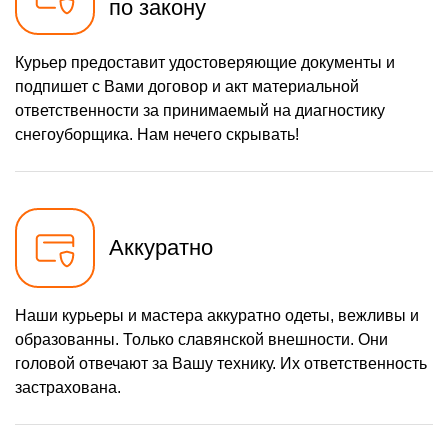
по закону
1160 р
Замена шкива привода
Заказать
хода
650 р
Замена (установка)
Курьер предоставит удостоверяющие документы и
Заказать
срезного болта
подпишет с Вами договор и акт материальной
1650 р
Замена корпуса шнека
Заказать
ответственности за принимаемый на диагностику
снегоуборщика. Нам нечего скрывать!
1400 р
Смазка осей привода
Заказать
1100 р
Замена сцепления
Заказать
900 р
Замена подшипника
Заказать
колеса
Аккуратно
1050 р
Замена маховика
Заказать
1350 р
Замена кронштейна
Наши курьеры и мастера аккуратно одеты, вежливы и
Заказать
трансмиссии
образованны. Только славянской внешности. Они
2500 р
Ремонт втулок колес
Заказать
головой отвечают за Вашу технику. Их ответственность
застрахована.
1800 р
Ремонт фрикционного
Заказать
диска
750 р
Ремонт троса газа
Заказать