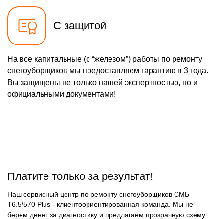
2430 р
Ремонт редуктора
Заказать
С защитой
1000 р
Замена катушки
Заказать
зажигания
1000 р
Замена глушителя
На все капитальные (с “железом”) работы по ремонту
Заказать
снегоуборщиков мы предоставляем гарантию в 3 года.
1100 р
Замена подшипников
Заказать
Вы защищены не только нашей экспертностью, но и
официальными документами!
Платите только за результат!
Наш сервисный центр по ремонту снегоуборщиков СМБ
Т6.5/570 Plus - клиентоориентированная команда. Мы не
берем денег за диагностику и предлагаем прозрачную схему