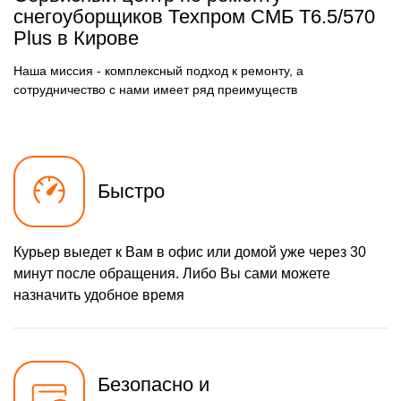
Чистка карбюратора
Заказать
снегоуборщиков Техпром СМБ Т6.5/570
Plus в Кирове
1580 р
Замена/Pемонт шнека
Заказать
Наша миссия - комплексный подход к ремонту, а
900 р
Замена/Pемонт
Заказать
топливопровода
сотрудничество с нами имеет ряд преимуществ
1500 р
Ремонт топливных
Заказать
мембран
720 р
Замена/Pемонт стартера
Заказать
Быстро
1000 р
Замена расходных
Заказать
материалов карбюратора
1000 р
Замена шины на колесном
Заказать
диске
Курьер выедет к Вам в офис или домой уже через 30
1100 р
Замена ремней
Заказать
минут после обращения. Либо Вы сами можете
назначить удобное время
600 р
Смазка втулок
Заказать
600 р
Чистка снегоуборщика
Заказать
1350 р
Замена цепи привода
Безопасно и
Заказать
хода