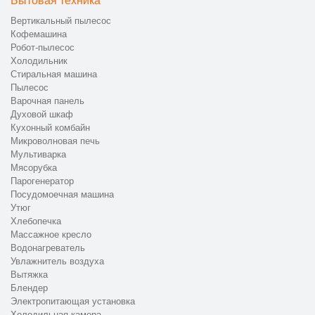
Бытовая техника
Вертикальный пылесос
Кофемашина
Робот-пылесос
Холодильник
Стиральная машина
Пылесос
Варочная панель
Духовой шкаф
Кухонный комбайн
Микроволновая печь
Мультиварка
Мясорубка
Парогенератор
Посудомоечная машина
Утюг
Хлебопечка
Массажное кресло
Водонагреватель
Увлажнитель воздуха
Вытяжка
Блендер
Электропитающая установка
Холодильная камера