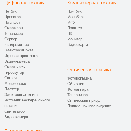
Цифровая техника
Компьютерная техника
Нетбук
Ноутбук
Проектор
Моноблок
Планшет
МФУ
Смартфон
Принтер
Телевизор
ПК
Сервер
Монитор
Квадрокоптер
Видеокарта
Электросамокат
Игровая приставка
Экшен-камера
Смарт-часы
Оптическая техника
Гироскутер
Сигвей
Фотовспышка
Моноколесо
Объектив
Плоттер
Фотоаппарат
Электронная книга
Тепловизор
Источник бесперебойного
Оптический прицел
питания
Прицел ночного видения
Синтезатор
Видеокамера