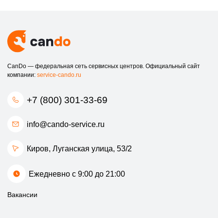
или развлечениям. Обратитесь в наш сервисный центр по
ремонту видеокарт Зотак в Кирове и получите
профессиональную помощь!
Для записи на ремонт и консультации звоните по номеру +7
(800) 301-33-69. Мы всегда рады помочь вам!
CanDo — федеральная сеть сервисных центров. Официальный сайт
компании:
service-cando.ru
+7 (800) 301-33-69
info@cando-service.ru
Киров, Луганская улица, 53/2
Ежедневно с 9:00 до 21:00
Вакансии