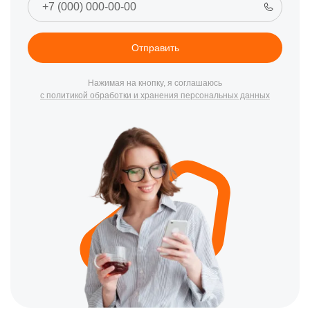
Мы предлагаем широкий спектр услуг, включая:
Диагностика неисправностей:
Быстро и точно
Отправить
устанавливаем причину поломки.
Замена комплектующих:
Используем только
Нажимая на кнопку, я соглашаюсь
оригинальные запчасти Zotac для замены.
с политикой обработки и хранения персональных данных
Профилактическое обслуживание:
Чистка от пыли,
замена термопасты и другие профилактические работы.
Как мы работаем
Процесс обслуживания в нашем центре прост и понятен:
Прием оборудования:
Принимаем вашу видеокарту в
удобное для вас время по адресу: Луганская улица,
53/2.
Диагностика:
Определяем проблему и обсуждаем с
вами план ремонта.
Ремонт:
Выполняем все необходимые работы в
кратчайшие сроки.
Не позволяйте техническим проблемам мешать вашей работе