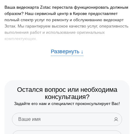
Ваша видеокарта Zotac перестала функционировать должным
образом? Наш сервисный центр в Кирове предоставляет
полный спектр услуг по ремонту и обслуживанию видеокарт
Зотак. Мы гарантируем высокое качество услуг, оперативность
выполнения работ и использование оригинальных
комплектующих.
Преимущества нашего сервиса
Обращаясь в наш сервисный центр, вы получаете ряд
неоспоримых преимуществ:
Опытные специалисты:
Наша команда состоит из
квалифицированных мастеров с большим опытом
Остался вопрос или необходима
работы.
консультация?
Современное оборудование:
Мы используем
Задайте его нам и специалист проконсультирует Вас!
передовые технологии и инструменты для диагностики и
ремонта.
Гарантия на услуги:
Все виды работ сопровождаются
гарантией качества.
Спектр услуг по ремонту Зотак