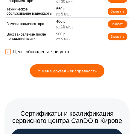
программаторе
550 р
Техническое
Заказать
обслуживание видеокарты
400 р
Замена конденсатора
Заказать
900 р
Восстановление после
Заказать
попадания влаги
900 р
Замена термопасты
Заказать
Цены обновлены 7 августа
600 р
Замена кулера
Заказать
У меня другая неисправность
400 р
Замена разъема
Заказать
800 р
Замена медных трубок
Заказать
Сертификаты и квалификация
сервисного центра CanDO в Кирове